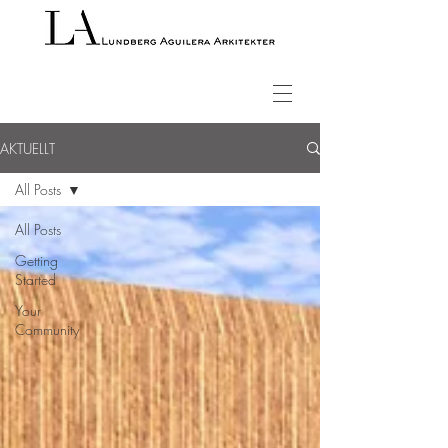
AKTUELLT
All Posts
All Posts
Getting
Started
Your
Community