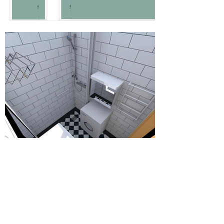
Stambyte:
Kvarteret Schultz 12 i hörnet Nytorgsgatan/
Åsögatan är en fastighet med 48 lägenheter, ett garage och
en kontorslokal. Huset ritades av arkitekten Henry Lettholm