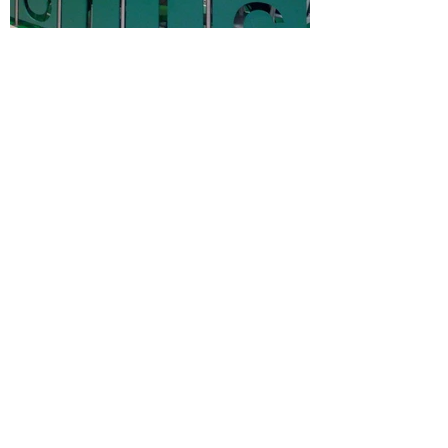
RESTAURANGINREDNING:
Slice är en restaurang/ett café
i shoppinggallerian Nacka Forum. Inredningen går i
grönt med löparbanor på golvet för att spegla restaurangens
profil med ekologisk och hälsosam snabbmat.
Byggherre:
Nacka Forum
Plats:
Nacka Forum, Nacka Kommun
Arkitekt:
Lundberg Aguilera Arkitekter
Projektperiod:
2008
Foto:
Alex Lundberg Aguilera
Lundberg Aguilera Arkitekter
är ett
arkitektkontor som
specialiserar sig på bostäder och samhällsbyggnad
JOHN ERICSSONSGATAN
7,
12 22
STOCKHOLM