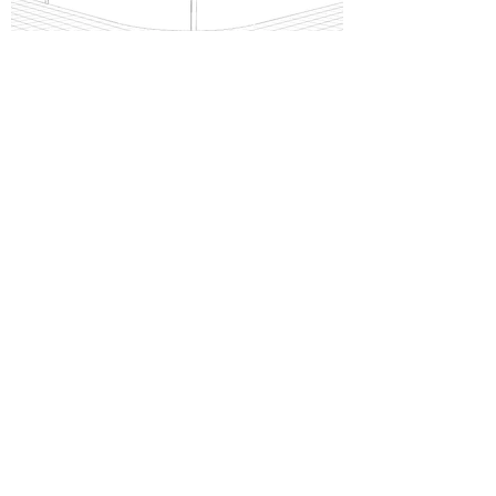
CAFÉINREDNING:
Café Hollywood är en asiatisk
restaurang/café i shoppinggallerian i Solna Centrum. Vårt
förslag är inspirerat av Akira Kurosawas klassiker "De
sju samurajerna".
Byggherre:
Knajpa AB
Plats:
Solna Centrum, Solna
Arkitekt:
Lundberg Aguilera Arkitekter
Projektperiod:
2011
Foto:
Alex Lundberg Aguilera
Lundberg Aguilera Arkitekter
är ett
arkitektkontor som
specialiserar sig på bostäder och samhällsbyggnad
JOHN ERICSSONSGATAN
7,
12 22
STOCKHOLM